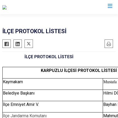
Aydın
İLÇE PROTOKOL LİSTESİ
Bozdoğan
Köşk
Buharkent
Kuşadası
İLÇE PROTOKOL LİSTESİ
Çine
Kuyucak
Didim
Nazilli
KARPUZLU İLÇESİ PROTOKOL LİSTESİ
Germencik
Söke
Kaymakam
Mustaf
İncirliova
Sultanhisar
Karacasu
Yenipazar
Belediye Başkanı
Hilmi 
Karpuzlu
Efeler
İlçe Emniyet Amir V.
Bayhan
Koçarlı
İlçe Jandarma Komutanı
Mahmut