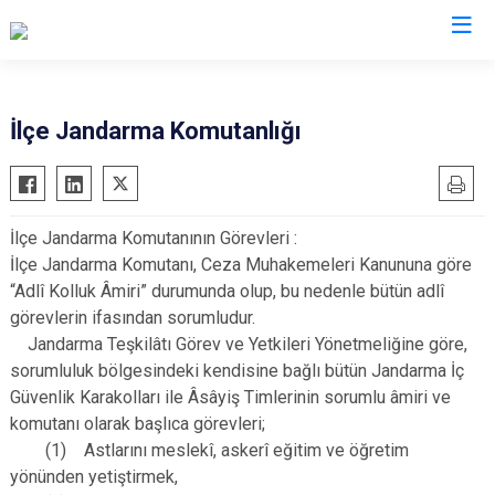
Aydın
İlçe Jandarma Komutanlığı
Bozdoğan
Köşk
Buharkent
Kuşadası
İlçe Jandarma Komutanının Görevleri :
Çine
Kuyucak
İlçe Jandarma Komutanı, Ceza Muhakemeleri Kanununa göre
Didim
Nazilli
“Adlî Kolluk Âmiri” durumunda olup, bu nedenle bütün adlî
Germencik
Söke
görevlerin ifasından sorumludur.
Jandarma Teşkilâtı Görev ve Yetkileri Yönetmeliğine göre,
İncirliova
Sultanhisar
sorumluluk bölgesindeki kendisine bağlı bütün Jandarma İç
Karacasu
Yenipazar
Güvenlik Karakolları ile Âsâyiş Timlerinin sorumlu âmiri ve
Karpuzlu
Efeler
komutanı olarak başlıca görevleri;
Koçarlı
(1) Astlarını meslekî, askerî eğitim ve öğretim
yönünden yetiştirmek,