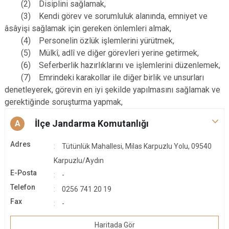
(2) Disiplini sağlamak,
(3) Kendi görev ve sorumluluk alanında, emniyet ve
âsâyişi sağlamak için gereken önlemleri almak,
(4) Personelin özlük işlemlerini yürütmek,
(5) Mülkî, adlî ve diğer görevleri yerine getirmek,
(6) Seferberlik hazırlıklarını ve işlemlerini düzenlemek,
(7) Emrindeki karakollar ile diğer birlik ve unsurları
denetleyerek, görevin en iyi şekilde yapılmasını sağlamak ve
gerektiğinde soruşturma yapmak,
İlçe Jandarma Komutanlığı
A
Adres
Tütünlük Mahallesi, Milas Karpuzlu Yolu, 09540
Karpuzlu/Aydın
E-Posta
-
Telefon
0256 741 20 19
Fax
-
Haritada Gör