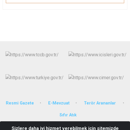
Resmi Gazete
E-Mevzuat
Terör Arananlar
Sıfır Atık
Sizlere daha iyi hizmet verebilmek için sitemizde
Yeni Mahalle Barbaros Caddesi No:24 Karpuzlu